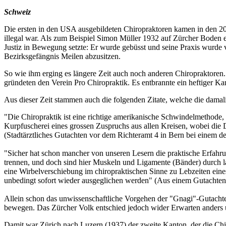
Schweiz
Die ersten in den USA ausgebildeten Chiropraktoren kamen in den 20
illegal war. Als zum Beispiel Simon Müller 1932 auf Zürcher Boden ein
Justiz in Bewegung setzte: Er wurde gebüsst und seine Praxis wurde ve
Bezirksgefängnis Meilen abzusitzen.
So wie ihm erging es längere Zeit auch noch anderen Chiropraktoren. 
gründeten den Verein Pro Chiropraktik. Es entbrannte ein heftiger K
Aus dieser Zeit stammen auch die folgenden Zitate, welche die dam
"Die Chiropraktik ist eine richtige amerikanische Schwindelmethode, 
Kurpfuscherei eines grossen Zuspruchs aus allen Kreisen, wobei die
(Stadtärztliches Gutachten vor dem Richteramt 4 in Bern bei einem de
"Sicher hat schon mancher von unseren Lesern die praktische Erfahru
trennen, und doch sind hier Muskeln und Ligamente (Bänder) durch 
eine Wirbelverschiebung im chiropraktischen Sinne zu Lebzeiten eine
unbedingt sofort wieder ausgeglichen werden" (Aus einem Gutachten ü
Allein schon das unwissenschaftliche Vorgehen der "Gnagi"-Gutachter
bewegen. Das Zürcher Volk entschied jedoch wider Erwarten anders u
Damit war Zürich nach Luzern (1937) der zweite Kanton, der die Chir