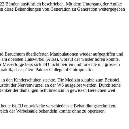
 22 Bänden ausführlich beschrieben. Mit dem Untergang der Antike
ben diese Behandlungen von Generation zu Generation weitergegeben
nd Brauchtum überlieferten Manipulationen wieder aufgegriffen und
 am obersten Halswirbel (Atlas), worauf der wieder hören konnte.
Misserfolge liess sich DD nicht beirren und forschte mit grossem
raktik, das spätere Palmer College of Chiropractic.
ch in den Kinderschuhen steckte. Die Medizin glaubte zum Beispiel,
stritt der Nervenwurzel an der WS ausgelöst werden. Durch seine
 Denker der damaligen Schulmedizin in gewissen Bereichen weit
e heute ist. BJ entwickelte verschiedenste Behandlungstechniken,
eich der Wirbelsäule behandeln konnte ohne zu operieren.