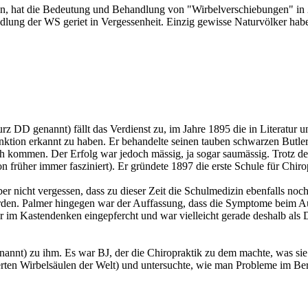
oren, hat die Bedeutung und Behandlung von "Wirbelverschiebungen" in
lung der WS geriet in Vergessenheit. Einzig gewisse Naturvölker ha
DD genannt) fällt das Verdienst zu, im Jahre 1895 die in Literatur u
nktion erkannt zu haben. Er behandelte seinen tauben schwarzen Butler
kommen. Der Erfolg war jedoch mässig, ja sogar saumässig. Trotz der 
 früher immer fasziniert). Er gründete 1897 die erste Schule für Chirop
ber nicht vergessen, dass zu dieser Zeit die Schulmedizin ebenfalls no
den. Palmer hingegen war der Auffassung, dass die Symptome beim Au
 im Kastendenken eingepfercht und war vielleicht gerade deshalb als
genannt) zu ihm. Es war BJ, der die Chiropraktik zu dem machte, was si
erten Wirbelsäulen der Welt) und untersuchte, wie man Probleme im Ber