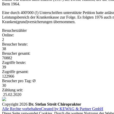
Bern 1964.
Eine durch 400'000 (!) Unterschriften unterstützte Petition hatte an
Leistungsbereich der Krankenkasse zur Folge. Es folgten 1976 auch n
Kranken(grund)versicherungen übernommen.
Besucherzähler
Online:
2
Besucher heute:
38
Besucher gesamt:
70882
Zugriffe heute:
39
Zugriffe gesamt:
122966
Besucher pro Tag: Ø
30
Zählung seit:
25.02.2020
Copyright 2026
Dr. Stefan Streit Chiropraktor
Alle Rechte vorbehalten
Created by KEWAG & Partner GmbH
Diese Seite verwendet Cookies. Durch die weitere Nutzung der Web