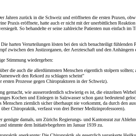
er Jahren zurück in die Schweiz und eröffneten die ersten Praxen, obw
e Praxis eröffnete, hatte auch er nicht mit der unerbittlichen Reaktion
rsiegelt. So behandelte er seine zahlreiche Patienten nun einfach im T
Die harten Verurteilungen lösten bei den sich benachteiligt fühlenden 
ampf zwischen den Justizorganen, der Aerzteschaft und den Anhängern 
alige Stimmung wiedergeben:
über die auch die allerdümmsten Menschen eigentlich stolpern sollten; 
 Damenwelt den Rekord zu schlagen scheint"
r ersten Prozesse gegen Chiropraktoren in der Schweiz).
ng gemacht, wie ausserordentlich schwierig es ist, die einzelnen Wirb
langes Kochen und Einlegen in Salzwasser schon ganz bedeutend geloc
s Menschen ziemlich sicher überhaupt nie vorkommt, da durch den auss
ber Chiropraktik, verfasst von drei Berner Medizinprofessoren).
 genügte damals, um Zürichs Regierungs- und Kantonsrat zur Ablehnung 
nd stimmte dem Initiativbegehren im Januar 1939 zu.
opraktik anerkannte: Die Chiropraktik als gesetzlich verankerte Heil