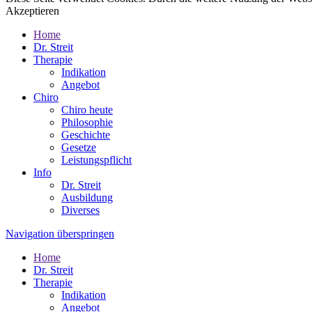
Akzeptieren
Home
Dr. Streit
Therapie
Indikation
Angebot
Chiro
Chiro heute
Philosophie
Geschichte
Gesetze
Leistungspflicht
Info
Dr. Streit
Ausbildung
Diverses
Navigation überspringen
Home
Dr. Streit
Therapie
Indikation
Angebot