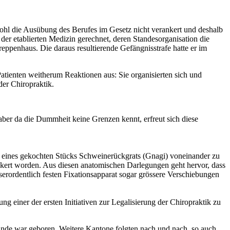
ohl die Ausübung des Berufes im Gesetz nicht verankert und deshalb
 der etablierten Medizin gerechnet, deren Standesorganisation die
reppenhaus. Die daraus resultierende Gefängnisstrafe hatte er im
Patienten weitherum Reaktionen aus: Sie organisierten sich und
der Chiropraktik.
aber da die Dummheit keine Grenzen kennt, erfreut sich diese
el eines gekochten Stücks Schweinerückgrats (Gnagi) voneinander zu
kert worden. Aus diesen anatomischen Darlegungen geht hervor, dass
erordentlich festen Fixationsapparat sogar grössere Verschiebungen
einer der ersten Initiativen zur Legalisierung der Chiropraktik zu
kunde war geboren. Weitere Kantone folgten nach und nach, so auch