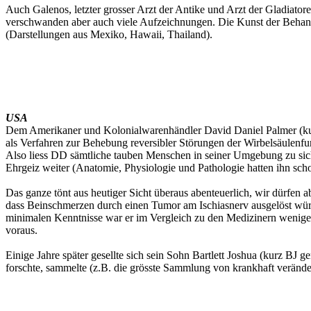
Auch Galenos, letzter grosser Arzt der Antike und Arzt der Gladiat
verschwanden aber auch viele Aufzeichnungen. Die Kunst der Behand
(Darstellungen aus Mexiko, Hawaii, Thailand).
USA
Dem Amerikaner und Kolonialwarenhändler David Daniel Palmer (kurz 
als Verfahren zur Behebung reversibler Störungen der Wirbelsäulenfu
Also liess DD sämtliche tauben Menschen in seiner Umgebung zu sich 
Ehrgeiz weiter (Anatomie, Physiologie und Pathologie hatten ihn schon
Das ganze tönt aus heutiger Sicht überaus abenteuerlich, wir dürfen a
dass Beinschmerzen durch einen Tumor am Ischiasnerv ausgelöst wür
minimalen Kenntnisse war er im Vergleich zu den Medizinern weniger
voraus.
Einige Jahre später gesellte sich sein Sohn Bartlett Joshua (kurz BJ 
forschte, sammelte (z.B. die grösste Sammlung von krankhaft veränd